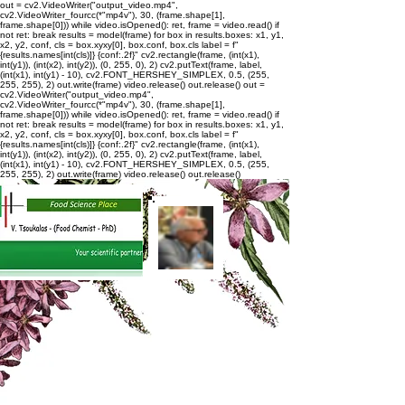
out = cv2.VideoWriter("output_video.mp4",
cv2.VideoWriter_fourcc(*"mp4v"), 30, (frame.shape[1],
frame.shape[0])) while video.isOpened(): ret, frame = video.read() if
not ret: break results = model(frame) for box in results.boxes: x1, y1,
x2, y2, conf, cls = box.xyxy[0], box.conf, box.cls label = f"
{results.names[int(cls)]} {conf:.2f}" cv2.rectangle(frame, (int(x1),
int(y1)), (int(x2), int(y2)), (0, 255, 0), 2) cv2.putText(frame, label,
(int(x1), int(y1) - 10), cv2.FONT_HERSHEY_SIMPLEX, 0.5, (255,
255, 255), 2) out.write(frame) video.release() out.release()
out =
cv2.VideoWriter("output_video.mp4",
cv2.VideoWriter_fourcc(*"mp4v"), 30, (frame.shape[1],
frame.shape[0])) while video.isOpened(): ret, frame = video.read() if
not ret: break results = model(frame) for box in results.boxes: x1, y1,
x2, y2, conf, cls = box.xyxy[0], box.conf, box.cls label = f"
{results.names[int(cls)]} {conf:.2f}" cv2.rectangle(frame, (int(x1),
int(y1)), (int(x2), int(y2)), (0, 255, 0), 2) cv2.putText(frame, label,
(int(x1), int(y1) - 10), cv2.FONT_HERSHEY_SIMPLEX, 0.5, (255,
255, 255), 2) out.write(frame) video.release() out.release()