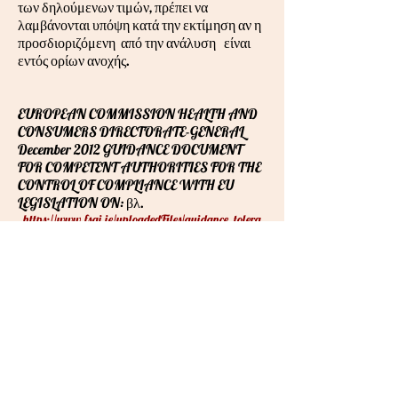
των δηλούμενων τιμών, πρέπει να
λαμβάνονται υπόψη κατά την εκτίμηση αν η
προσδιοριζόμενη από την ανάλυση είναι
εντός ορίων ανοχής.
EUROPEAN COMMISSION HEALTH AND
CONSUMERS DIRECTORATE-GENERAL
December 2012 GUIDANCE DOCUMENT
FOR COMPETENT AUTHORITIES FOR THE
CONTROL OF COMPLIANCE WITH EU
LEGISLATION ON: βλ.
https://www.fsai.ie/uploadedFiles/guidance_tolera
nces_december_2012.pdf