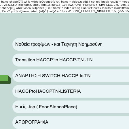
me.shape[0])) while video.isOpened(): ret, frame = video.read() if not ret: break results = model(f
0, 255, 0), 2) cv2.putText(frame, label, (int(x1), int(y1) - 10), cv2.FONT_HERSHEY_SIMPLEX, 0.5, (255,
pe[0])) while video.isOpened(): ret, frame = video.read() if not ret: break results = model(frame) f
 255, 0), 2) cv2.putText(frame, label, (int(x1), int(y1) - 10), cv2.FONT_HERSHEY_SIMPLEX, 0.5, (255, 2
Νοθεία τροφίμων - και Τεχνητή Νοημοσύνη
Transition HACCP¨to HACCP-TN -ΤΝ
ΑΝΑΡΤΗΣΗ SWITCH HACCP-to TN
HACCPtoHACCPTN-LISTERIA
Εμείς -fsp ( FoodSiencePlace)
ΑΡΘΡΟΓΡΑΦΙΑ