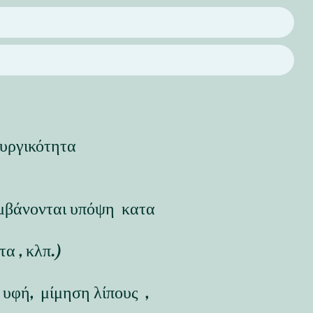
τουργικότητα
αμβάνονται υπόψη κατα
α , κλπ.)
 υφή, μίμηση λίπους ,