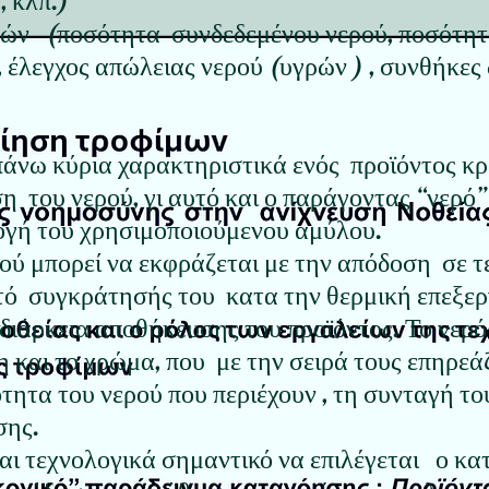
 κλπ.)
ών (ποσότητα συνδεδεμένου νερού, ποσότητ
έλεγχος απώλειας νερού (υγρών ) , συνθήκες
άνω κύρια χαρακτηριστικά ενός προϊόντος κρέ
η του νερού, γι αυτό και ο παράγοντας “νερό
ογή του χρησιμοποιούμενου αμύλου.
ού μπορεί να εκφράζεται με την απόδοση σε τ
τό συγκράτησής του κατα την θερμική επεξερ
διάρκεια αποθήκευσης του προϊόντος. Το νερό
η και το χρώμα, που με την σειρά τους επηρεάζ
τητα του νερού που περιέχουν , τη συνταγή το
σης.
ναι τεχνολογικά σημαντικό να επιλέγεται ο κ