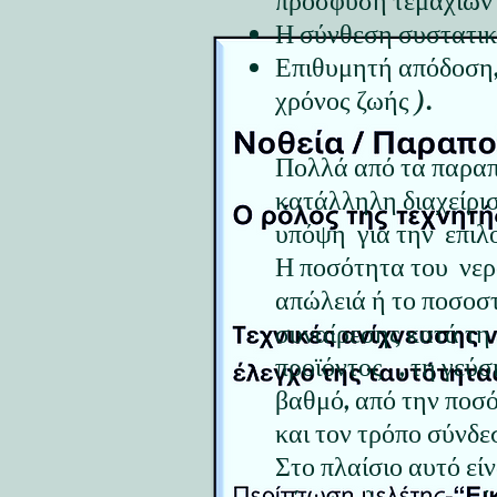
πρόσφυση τεμαχίων ,
Η σύνθεση συστατικ
Επιθυμητή απόδοση, 
χρόνος ζωής ).
Πολλά από τα παραπ
κατάλληλη διαχείρισ
υπόψη για την επιλ
Η ποσότητα του νερ
απώλειά ή το ποσοσ
συναίρεσης κατά τη 
προϊόντος , τη γεύσ
βαθμό, από την ποσό
και τον τρόπο σύνδε
Στο πλαίσιο αυτό εί