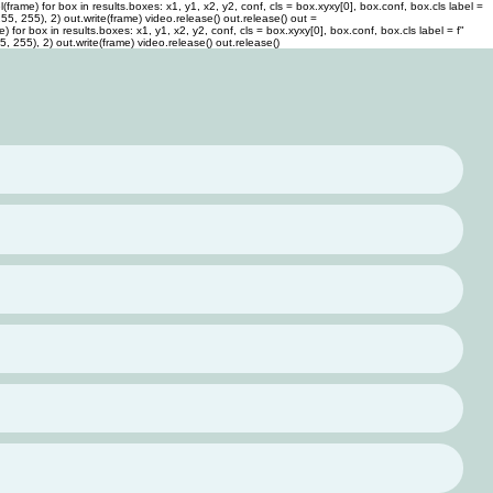
rame) for box in results.boxes: x1, y1, x2, y2, conf, cls = box.xyxy[0], box.conf, box.cls label =
 255, 255), 2) out.write(frame) video.release() out.release()
out =
or box in results.boxes: x1, y1, x2, y2, conf, cls = box.xyxy[0], box.conf, box.cls label = f"
55, 255), 2) out.write(frame) video.release() out.release()