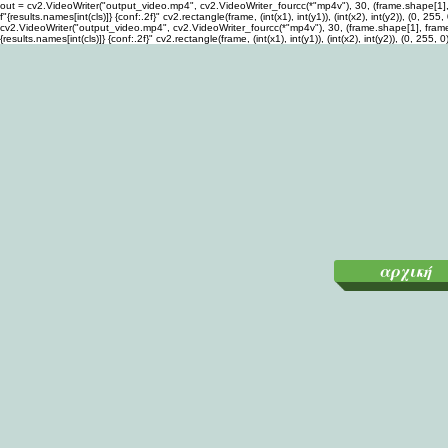
out = cv2.VideoWriter("output_video.mp4", cv2.VideoWriter_fourcc(*"mp4v"), 30, (frame.shape[1], fra
f"{results.names[int(cls)]} {conf:.2f}" cv2.rectangle(frame, (int(x1), int(y1)), (int(x2), int(y2)), (
cv2.VideoWriter("output_video.mp4", cv2.VideoWriter_fourcc(*"mp4v"), 30, (frame.shape[1], frame.sha
{results.names[int(cls)]} {conf:.2f}" cv2.rectangle(frame, (int(x1), int(y1)), (int(x2), int(y2)), (0,
αρχική